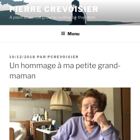
Aller
PIERRE CREVOISIER
au
A plant does not grow by pulling on the stem
contenu
principal
Menu
PUBLIÉ
10/12/2018
PAR
PCREVOISIER
LE
Un hommage à ma petite grand-
maman