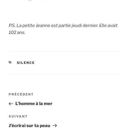
P.S. La petite Jeanne est partie jeudi dernier. Elle avait
102 ans.
CATÉGORIES
SILENCE
Navigation
Article
PRÉCÉDENT
de
précédent
L’homme à la mer
l’article
Article
SUIVANT
suivant
J’écrirai sur ta peau