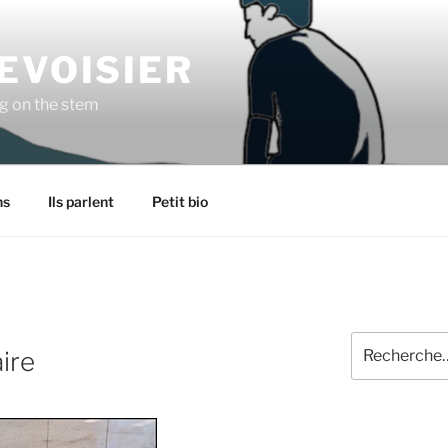
EVOISIER
ng on the stem
ns
Ils parlent
Petit bio
Recherche
aire
pour
: