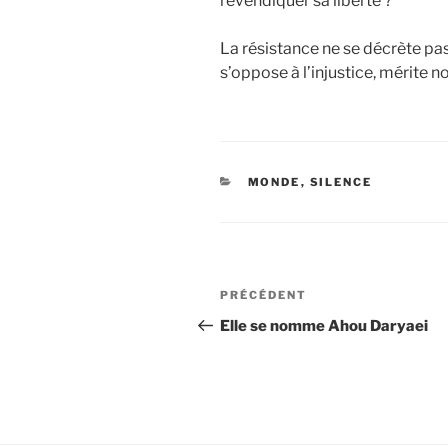
revendiquer sa liberté ?
La résistance ne se décrète pas
s’oppose à l’injustice, mérite n
CATÉGORIES
MONDE
,
SILENCE
Navigation
Article
PRÉCÉDENT
de
précédent
Elle se nomme Ahou Daryaei
l’article