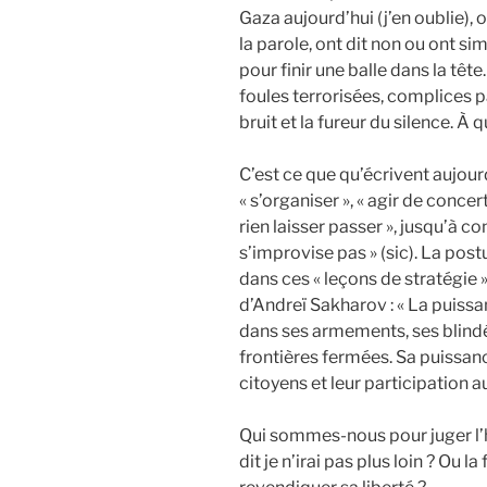
Gaza aujourd’hui (j’en oublie), 
la parole, ont dit non ou ont s
pour finir une balle dans la tête
foules terrorisées, complices p
bruit et la fureur du silence. À q
C’est ce que qu’écrivent aujourd
« s’organiser », « agir de concer
rien laisser passer », jusqu’à c
s’improvise pas » (sic). La post
dans ces « leçons de stratégie ».
d’Andreï Sakharov : « La puissan
dans ses armements, ses blindés
frontières fermées. Sa puissan
citoyens et leur participatio
Qui sommes-nous pour juger l’ho
dit je n’irai pas plus loin ? Ou