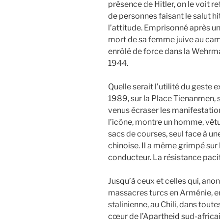
présence de Hitler, on le voit re
de personnes faisant le salut h
l’attitude. Emprisonné après un
mort de sa femme juive au camp
enrôlé de force dans la Wehrma
1944.
Quelle serait l’utilité du geste e
1989, sur la Place Tienanmen, 
venus écraser les manifestation
l’icône, montre un homme, vêt
sacs de courses, seul face à u
chinoise. Il a même grimpé sur 
conducteur. La résistance pac
Jusqu’à ceux et celles qui, anon
massacres turcs en Arménie, e
stalinienne, au Chili, dans tout
cœur de l’Apartheid sud-africa