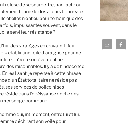
ont refusé de se soumettre, par l’acte ou
implement tourné le dos à leurs bourreaux,
. Ils et elles n’ont eu pour témoin que des
arfois, impuissantes souvent, dans le
uoi a servi leur résistance ?
’hui des stratèges en cravate. Il faut
t », « établir une toile d’araignée pour ne
onclure qu’ « un soulèvement ne
ure des raisonnables. Il y a de l’indécence
 En les lisant, je repense à cette phrase
ce d’un État totalitaire ne réside pas
, ses services de police ni ses
ce réside dans l’obéissance docile des
n au mensonge commun ».
mme qui, intimement, entre lui et lui,
 la femme déchirant son voile pour