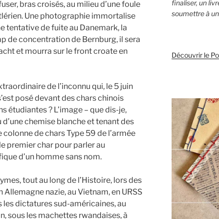
finaliser, un li
fuser, bras croisés, au milieu d’une foule
soumettre à un 
itlérien. Une photographie immortalise
e tentative de fuite au Danemark, la
 de concentration de Bernburg, il sera
cht et mourra sur le front croate en
Découvrir le P
xtraordinaire de l’inconnu qui, le 5 juin
s’est posé devant des chars chinois
s étudiantes ? L’image – que dis-je,
u d’une chemise blanche et tenant des
ne colonne de chars Type 59 de l’armée
le premier char pour parler au
ifique d’un homme sans nom.
ymes, tout au long de l’Histoire, lors des
n Allemagne nazie, au Vietnam, en URSS
es les dictatures sud-américaines, au
in, sous les machettes rwandaises, à