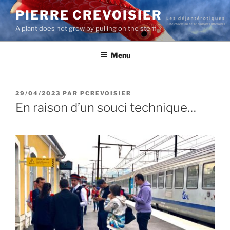
Aller
PIERRE CREVOISIER
au
A plant does not grow by pulling on the stem
contenu
principal
Menu
PUBLIÉ
29/04/2023
PAR
PCREVOISIER
LE
En raison d’un souci technique…