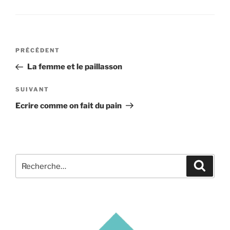
Navigation
Article
PRÉCÉDENT
de
précédent
La femme et le paillasson
l’article
Article
SUIVANT
suivant
Ecrire comme on fait du pain
Recherche
Recher
pour
: