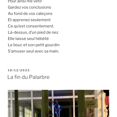
Pour ainsi me vêtir
Gardez vos conclusions
Au fond de vos caleçons
Et apprenez seulement
Ce qu’est consentement.
Là-dessus, d’un pied de nez
Elle laisse seul hébété
Le bouc et son petit gourdin
S’amuser seul avec sa main.
PUBLIÉ
18/12/2023
LE
La fin du Palarbre