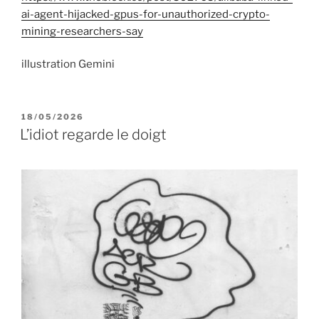
ai-agent-hijacked-gpus-for-unauthorized-crypto-
mining-researchers-say
illustration Gemini
PUBLIÉ
18/05/2026
LE
L’idiot regarde le doigt