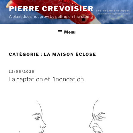
Aller
PIERRE CREVOISIER
au
A plant does not grow by pulling on the stem
contenu
principal
Menu
CATÉGORIE :
LA MAISON ÉCLOSE
PUBLIÉ
12/06/2026
LE
La captation et l’inondation