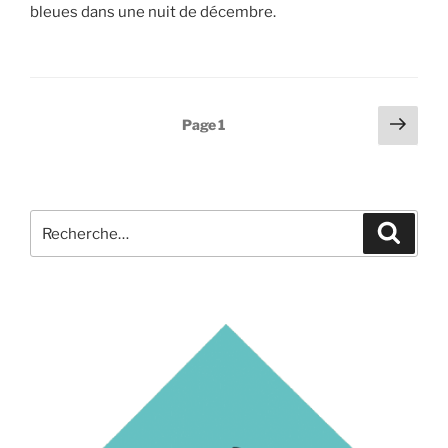
bleues dans une nuit de décembre.
Pagination
Page
Page
1
suiv
des
publications
Recherche
Recher
pour
: