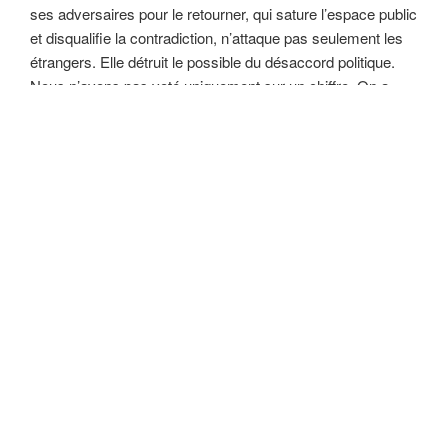
ses adversaires pour le retourner, qui sature l’espace public
et disqualifie la contradiction, n’attaque pas seulement les
étrangers. Elle détruit le possible du désaccord politique.
Nous n’avons pas voté uniquement sur un chiffre. On a
aussi choisi la manière dont les débats « démocratiques »
se mèneront à l’avenir. Et on ne va pas vers le beau.
PUBLIÉ
01/06/2026
LE
Comment j’ai utilisé l’IA