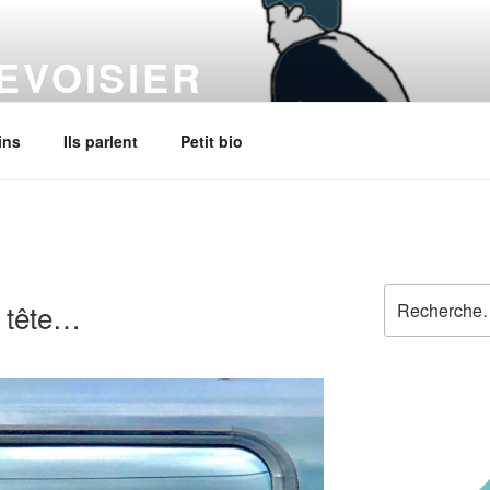
EVOISIER
 on the stem
ins
Ils parlent
Petit bio
Recherche
a tête…
pour
: