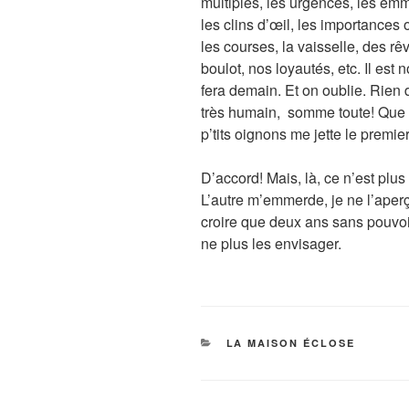
multiples, les urgences, les emme
les clins d’œil, les importances o
les courses, la vaisselle, des rêv
boulot, nos loyautés, etc. Il est
fera demain. Et on oublie. Rien
très humain, somme toute! Que c
p’tits oignons me jette le premie
D’accord! Mais, là, ce n’est plus 
L’autre m’emmerde, je ne l’ape
croire que deux ans sans pouvoir
ne plus les envisager.
CATÉGORIES
LA MAISON ÉCLOSE