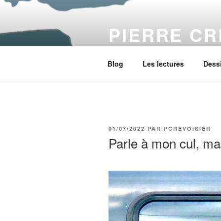
Aller
au
PIERRE CR
contenu
principal
A plant does not grow by pulling
Blog
Les lectures
Dess
PUBLIÉ
01/07/2022
PAR
PCREVOISIER
LE
Parle à mon cul, m