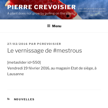
Aller
PIERRE CREVOISIER
au
A plant does not grow by pulling on the stem
contenu
principal
Menu
PUBLIÉ
27/02/2016
PAR
PCREVOISIER
LE
Le vernissage de #mestrous
[metaslider id=550]
Vendredi 19 février 2016, au magasin Etat de siège, à
Lausanne
CATÉGORIES
NOUVELLES