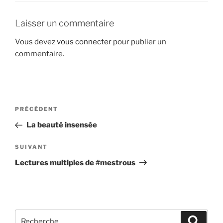
Laisser un commentaire
Vous devez
vous connecter
pour publier un
commentaire.
Navigation
Article
PRÉCÉDENT
de
précédent
La beauté insensée
l’article
Article
SUIVANT
suivant
Lectures multiples de #mestrous
Recherche
Recher