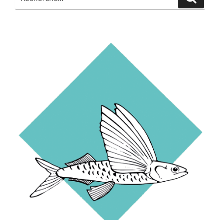
pour
: