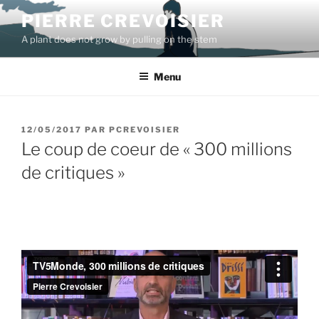
Aller
PIERRE CREVOISIER
au
A plant does not grow by pulling on the stem
contenu
principal
Menu
PUBLIÉ
12/05/2017
PAR
PCREVOISIER
LE
Le coup de coeur de « 300 millions
de critiques »