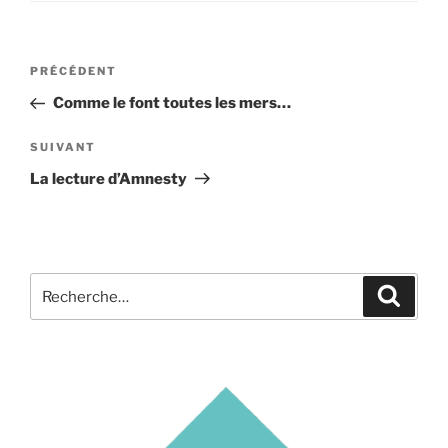
Navigation
Article
PRÉCÉDENT
de
précédent
Comme le font toutes les mers…
l’article
Article
SUIVANT
suivant
La lecture d’Amnesty
Recherche
Recher
pour
: