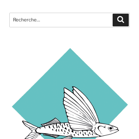
Recherche
Recher
pour
: