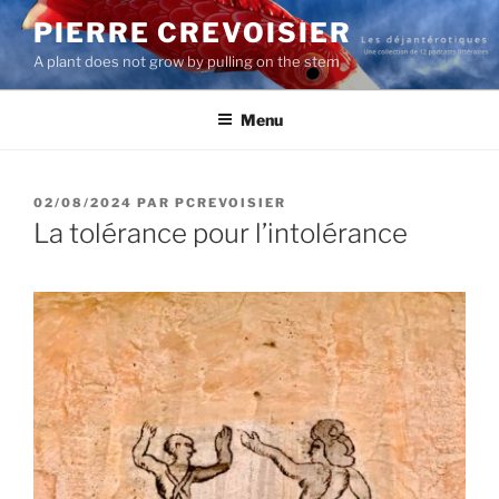
Aller
PIERRE CREVOISIER
au
A plant does not grow by pulling on the stem
contenu
principal
Menu
PUBLIÉ
02/08/2024
PAR
PCREVOISIER
LE
La tolérance pour l’intolérance