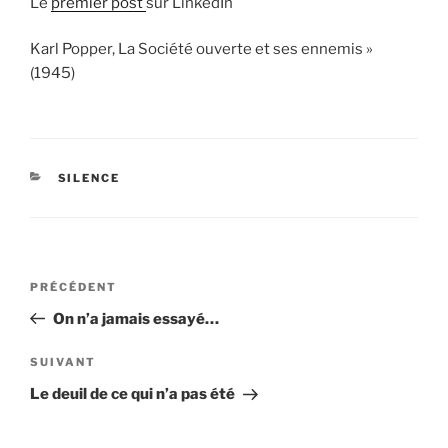
Le
premier post
sur LinkedIn
Karl Popper, La Société ouverte et ses ennemis »
(1945)
CATÉGORIES
SILENCE
Navigation
Article
PRÉCÉDENT
de
précédent
On n’a jamais essayé…
l’article
Article
SUIVANT
suivant
Le deuil de ce qui n’a pas été