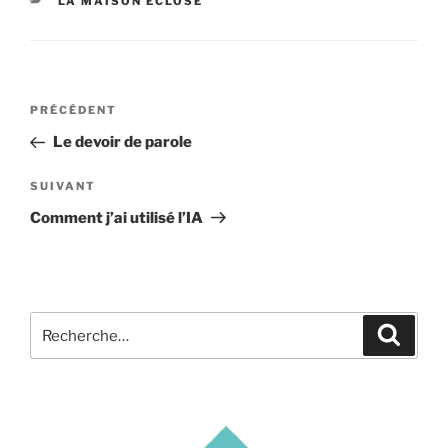
CATÉGORIES
LA MAISON ÉCLOSE
Navigation
Article
PRÉCÉDENT
de
précédent
Le devoir de parole
l’article
Article
SUIVANT
suivant
Comment j’ai utilisé l’IA
Recherche
Recher
pour
: