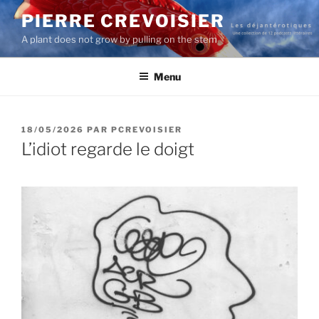
Aller
PIERRE CREVOISIER
au
A plant does not grow by pulling on the stem
contenu
principal
Menu
PUBLIÉ
18/05/2026
PAR
PCREVOISIER
LE
L’idiot regarde le doigt