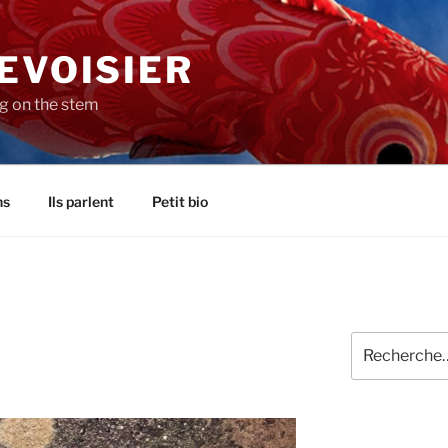
EVOISIER
ng on the stem
ns
Ils parlent
Petit bio
Recherche
pour
: