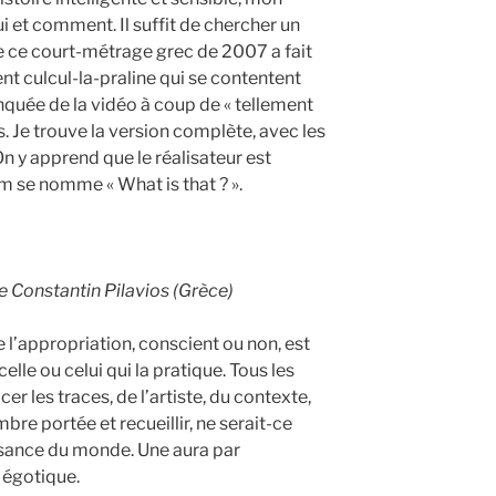
ui et comment. Il suffit de chercher un
ue ce court-métrage grec de 2007 a fait
ent culcul-la-praline qui se contentent
nquée de la vidéo à coup de « tellement
s. Je trouve la version complète, avec les
On y apprend que le réalisateur est
lm se nomme « What is that ? ».
e Constantin Pilavios (Grèce)
de l’appropriation, conscient ou non, est
elle ou celui qui la pratique. Tous les
er les traces, de l’artiste, du contexte,
ombre portée et recueillir, ne serait-ce
issance du monde. Une aura par
 égotique.