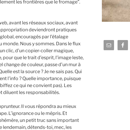
ilement les frontières que le fromage”.
 web, avant les réseaux sociaux, avant
’appropriation deviendront pratiques
global, encouragés par l’étalage
du monde. Nous y sommes. Dans le flux
d’un clic, d’un copier-coller magique,
our que le trait d’esprit, l’image leste,
tuel change de couleur, passe d’un mur à
 Quelle est la source ? Je ne sais pas. Qui
vient l’info ? Quelle importance, puisque
 (biffez ce qui ne convient pas). Les
t diluent les responsabilités.
mprunteur. Il vous répondra au mieux
 tape. L’ignorance ou le mépris. Et
phémère, un petit truc sans important
e lendemain, détends-toi, mec, les