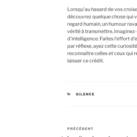
Lorsqu’au hasard de vos croise
découvrez quelque chose qui va
regard humain, un humour ravag
vérité à transmettre, imagine
d’intelligence. Faites l’effort d
par réflexe, ayez cette curiosi
reconnaître celles et ceux qui ré
laisser ce crédit.
CATÉGORIES
SILENCE
Navigation
Article
PRÉCÉDENT
précédent