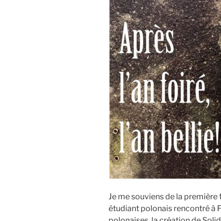
Je me souviens de la première fo
étudiant polonais rencontré à 
polonaises, la création de Soli