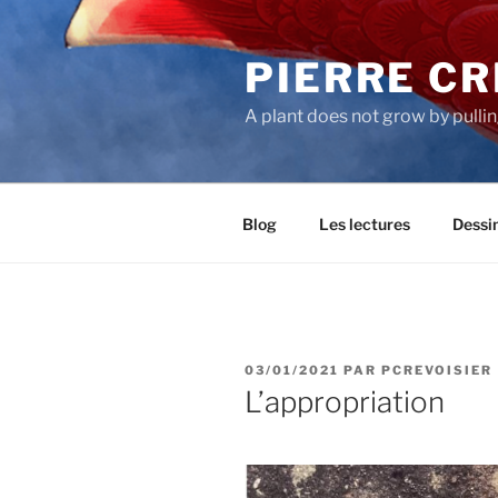
Aller
au
PIERRE CR
contenu
principal
A plant does not grow by pulli
Blog
Les lectures
Dessi
PUBLIÉ
03/01/2021
PAR
PCREVOISIER
LE
L’appropriation