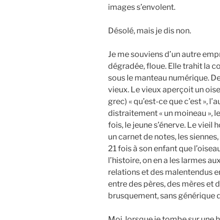
images s’envolent.
Désolé, mais je dis non.
Je me souviens d’un autre empr
dégradée, floue. Elle trahit la 
sous le manteau numérique. De
vieux. Le vieux aperçoit un ois
grec) « qu’est-ce que c’est », l’
distraitement « un moineau », le
fois, le jeune s’énerve. Le vieil
un carnet de notes, les siennes,
21 fois à son enfant que l’oisea
l’histoire, on en a les larmes a
relations et des malentendus entr
entre des pères, des mères et d
brusquement, sans générique de
Moi, lorsque je tombe sur une hi