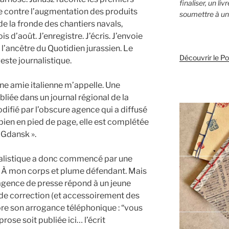
finaliser, un li
re contre l’augmentation des produits
soumettre à un 
de la fronde des chantiers navals,
 d’août. J’enregistre. J’écris. J’envoie
 l’ancêtre du Quotidien jurassien. Le
Découvrir le P
este journalistique.
ne amie italienne m’appelle. Une
bliée dans un journal régional de la
difié par l’obscure agence qui a diffusé
 bien en pied de page, elle est complétée
 Gdansk ».
rnalistique a donc commencé par une
 À mon corps et plume défendant. Mais
agence de presse répond à un jeune
de correction (et accessoirement des
ore son arrogance téléphonique : “vous
rose soit publiée ici… l’écrit