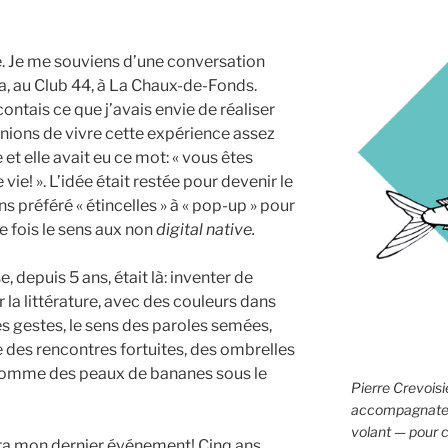
ite. Je me souviens d’une conversation
 au Club 44, à La Chaux-de-Fonds.
racontais ce que j’avais envie de réaliser
nions de vivre cette expérience assez
 et elle avait eu ce mot: « vous êtes
ie! ». L’idée était restée pour devenir le
s préféré « étincelles » à « pop-up » pour
e fois le sens aux non
digital native.
, depuis 5 ans, était là: inventer de
la littérature, avec des couleurs dans
es gestes, le sens des paroles semées,
ce des rencontres fortuites, des ombrelles
comme des peaux de bananes sous le
Pierre Crevoisie
accompagnateur
volant — pour c
 sera mon dernier événement! Cinq ans