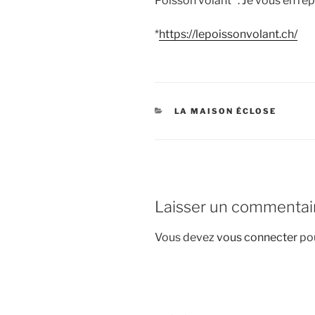
Poisson volant *. Je vous en rep
*
https://lepoissonvolant.ch/
CATÉGORIES
LA MAISON ÉCLOSE
Laisser un commentai
Vous devez
vous connecter
pou
Navigation