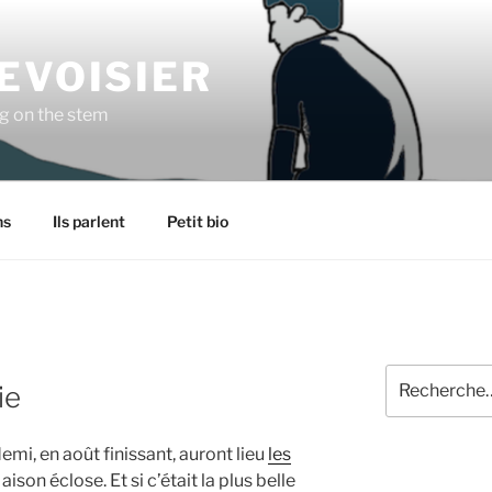
EVOISIER
ng on the stem
ns
Ils parlent
Petit bio
Recherche
ie
pour
:
emi, en août finissant, auront lieu
les
ison éclose. Et si c’était la plus belle