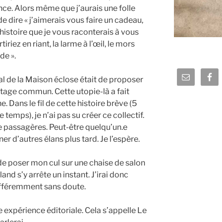
nce. Alors même que j’aurais une folle
de dire « j’aimerais vous faire un cadeau,
 histoire que je vous raconterais à vous
iriez en riant, la larme à l’œil, le mors
de ».
tial de la Maison éclose était de proposer
rtage commun. Cette utopie-là a fait
e. Dans le fil de cette histoire brève (5
 temps), je n’ai pas su créer ce collectif.
e passagères. Peut-être quelqu’un.e
îner d’autres élans plus tard. Je l’espère.
ie de poser mon cul sur une chaise de salon
and s’y arrête un instant. J’irai donc
 Différemment sans doute.
e expérience éditoriale. Cela s’appelle Le