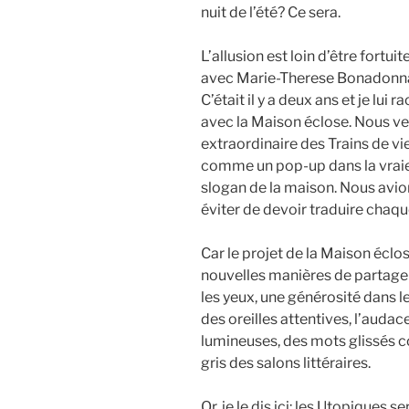
nuit de l’été? Ce sera.
L’allusion est loin d’être fortu
avec Marie-Therese Bonadonna,
C’était il y a deux ans et je lui 
avec la Maison éclose. Nous ve
extraordinaire des Trains de vie
comme un pop-up dans la vraie v
slogan de la maison. Nous avion
éviter de devoir traduire chaqu
Car le projet de la Maison éclose
nouvelles manières de partager 
les yeux, une générosité dans l
des oreilles attentives, l’auda
lumineuses, des mots glissés 
gris des salons littéraires.
Or, je le dis ici: les Utopiques