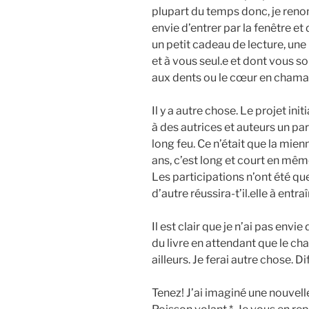
plupart du temps donc, je reno
envie d’entrer par la fenêtre et 
un petit cadeau de lecture, une
et à vous seul.e et dont vous sort
aux dents ou le cœur en chama
Il y a autre chose. Le projet ini
à des autrices et auteurs un pa
long feu. Ce n’était que la mienn
ans, c’est long et court en même
Les participations n’ont été qu
d’autre réussira-t’il.elle à entra
Il est clair que je n’ai pas env
du livre en attendant que le chal
ailleurs. Je ferai autre chose.
Tenez! J’ai imaginé une nouvell