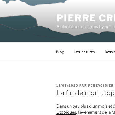
Aller
au
PIERRE CR
contenu
principal
A plant does not grow by pulli
Blog
Les lectures
Dessi
PUBLIÉ
11/07/2020
PAR
PCREVOISIER
LE
La fin de mon utop
Dans un peu plus d’un mois et d
Utopiques
, l’événement de la Ma