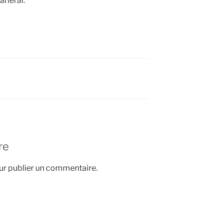
arlerai.
re
r publier un commentaire.