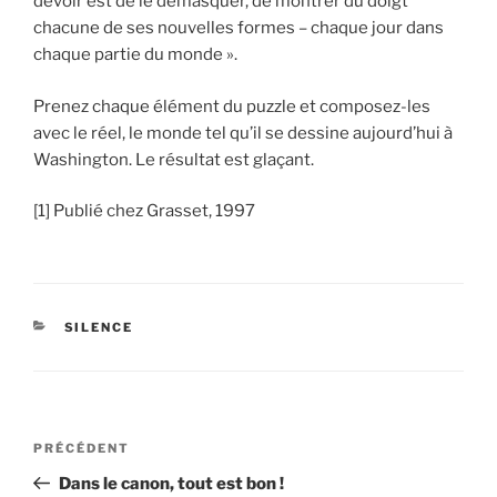
devoir est de le démasquer, de montrer du doigt
chacune de ses nouvelles formes – chaque jour dans
chaque partie du monde ».
Prenez chaque élément du puzzle et composez-les
avec le réel, le monde tel qu’il se dessine aujourd’hui à
Washington. Le résultat est glaçant.
[1] Publié chez Grasset, 1997
CATÉGORIES
SILENCE
Navigation
Article
PRÉCÉDENT
de
précédent
Dans le canon, tout est bon !