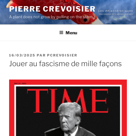
Aller
PIERRE CREVOISIER
au
A plant does not grow by pulling on the stem
contenu
principal
Menu
PUBLIÉ
16/03/2025
PAR
PCREVOISIER
LE
Jouer au fascisme de mille façons