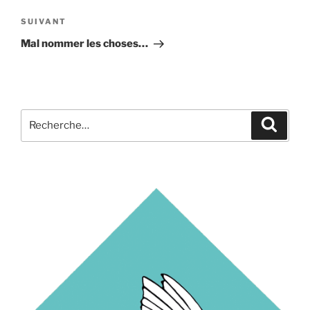
l’article
Article
SUIVANT
suivant
Mal nommer les choses…
Recherche
Recher
pour
: