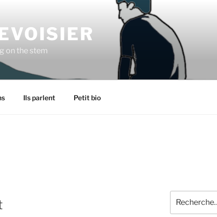
EVOISIER
ng on the stem
ns
Ils parlent
Petit bio
Recherche
t
pour
: