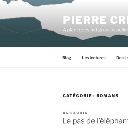
Aller
au
PIERRE CR
contenu
principal
A plant does not grow by pulli
Blog
Les lectures
Dessi
CATÉGORIE :
ROMANS
PUBLIÉ
06/10/2016
LE
Le pas de l’éléphan