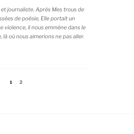
 et journaliste. Après Mes trous de
sées de poésie, Elle portait un
 violence, il nous emmène dans le
, là où nous aimerions ne pas aller.
Page
Page
1
2